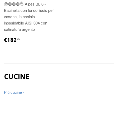
Ⓜ️🔵🔵🔵👌 Alpes BL 6 -
Bacinella con fondo liscio per
vasche, in acciaio
inossidabile AISI 304 con
satinatura argento
€182
00
CUCINE
Più cucine ›