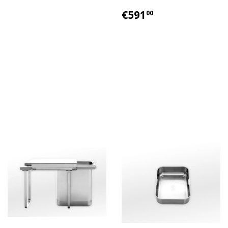
€591
00