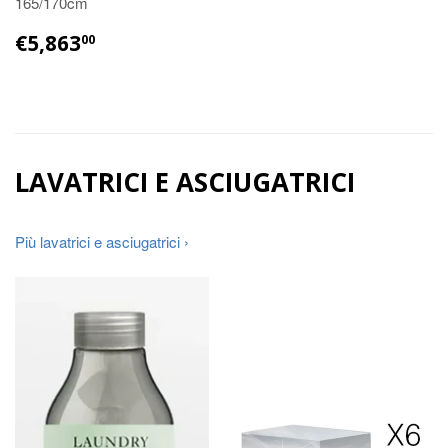
165/170cm
€5,863
00
LAVATRICI E ASCIUGATRICI
Più lavatrici e asciugatrici ›