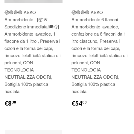
Ⓜ️🔵🔵🔵 ASKO
Ⓜ️🔵🔵🔵 ASKO
Ammorbidente - [📦🚨
Ammorbidente 6 flaconi -
Spedizione immediata!🚚💨]
Ammorbidente lavatrice,
Ammorbidente lavatrice, 1
confezione da 6 flaconi da 1
flacone da 1 litro , Preserva i
litro ciascuno, Preserva i
colori e la forma dei capi,
colori e la forma dei capi,
rimuove l’elettricità statica e i
rimuove l’elettricità statica e i
pelucchi, CON
pelucchi, CON
TECNOLOGIA
TECNOLOGIA
NEUTRALIZZA ODORI,
NEUTRALIZZA ODORI,
Bottiglia 100% plastica
Bottiglia 100% plastica
riciclata
riciclata
€8
€54
30
00