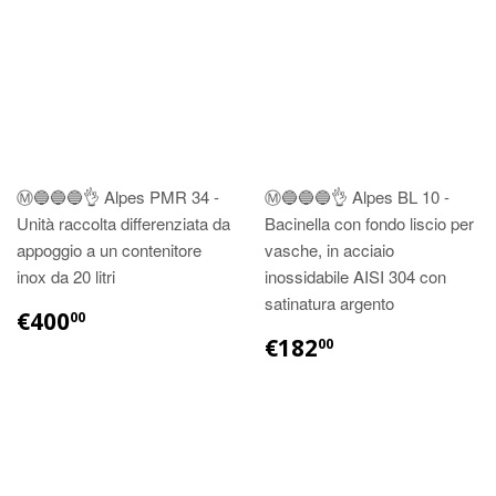
Ⓜ️🔵🔵🔵👌 Alpes PMR 34 -
Ⓜ️🔵🔵🔵👌 Alpes BL 10 -
Unità raccolta differenziata da
Bacinella con fondo liscio per
appoggio a un contenitore
vasche, in acciaio
inox da 20 litri
inossidabile AISI 304 con
satinatura argento
€400
00
€182
00