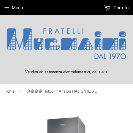
Menu
Carrello
Vendita ed assistenza elettrodomestici, dal 1970.
Home
Ⓜ️🔵🔵🔵 Hotpoint Ariston HA8 SN1E X - Frigorifero combinato, NoFrost, 328 litri, SILVER, libera installazione, Nuova classe F (ex A+)
›