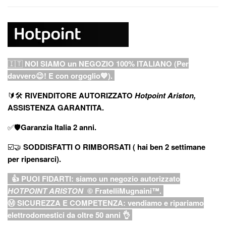
🇮🇹
NOI SIAMO un NEGOZIO 100% ITALIANO (Per
davvero😉! E con orgoglio💙).
🔰🛠
RIVENDITORE AUTORIZZATO
Hotpoint Ariston,
ASSISTENZA GARANTITA.
✅🛡
Garanzia
Italia
2
anni
.
☑️🤝
SODDISFATTI O RIMBORSATI (
hai ben 2 settimane
per ripensarci).
👍 PUOI FIDARTI: siamo un negozio
autorizzato
HOTPOINT ARISTON
© FratelliMugnaini™.
Ⓜ️ SICUREZZA E COMPETENZA: vendiamo e ripariamo
elettrodomestici da oltre 50 anni 👌